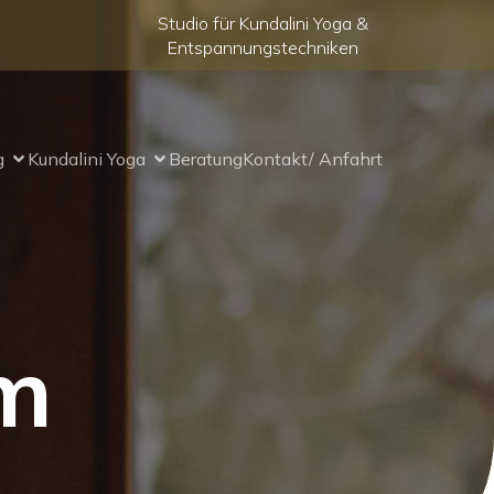
Studio für Kundalini Yoga &
Entspannungstechniken
g
Kundalini Yoga
Beratung
Kontakt/ Anfahrt
m