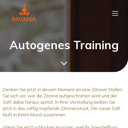
Autogenes Training
Denken Sie jetzt in diesem Moment an eine Zitrone! Stellen
Sie sich vor, wie die Zitrone aufgeschnitten wird und der
Saft dabei heraus spritzt. In Ihrer Vorstellung beißen Sie
jetzt in das saftig tropfende Zitronenstück. Der saure Saft
läuft in Ihrem Mund zusammen…
Wenn Sie jetzt schlucken mussten, weil Ihr Speichelfluss